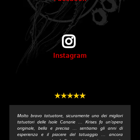
Instagram
Molto bravo tatuatore, sicuramente uno dei migliori
Studio pulito, artisti fantastici.
Ottimo personale, ottimo lavoro, amo il tatuaggio !.
Personale gentile e attrezzature di buona qualità.
Il migliore…!!!
Super Super Super Grazie per il mio perfekt Tattoo
Grande artista del tatuaggio, bel servizio, perfetto.
Spettacolare, senza dubbio le sue opere sono divine
tatuatori delle Isole Canarie … Krises fa un’opera
lo consiglio e con molta personalità.
originale, bella e precisa … sentiamo gli anni di
esperienza e il piacere del tatuaggio … ancora
Victoria Davies
Leigh Watt
Valentin Grigore
La Milu mola
Norman Schneider
Sandra Kupke