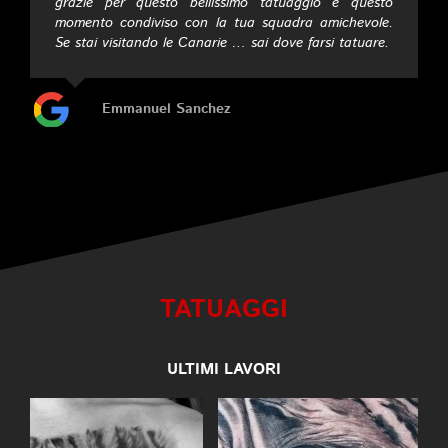
grazie per questo bellissimo tatuaggio e questo
Irma Noguera
momento condiviso con la tua squadra amichevole.
Se stai visitando le Canarie … sai dove farsi tatuare.
Emmanuel Sanchez
TATUAGGI
ULTIMI LAVORI