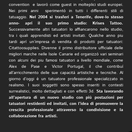
convention e lavoró come guest in molteplici studi europei.
Nei primi anni sperimentó in tutti i differenti stili di
tatuaggio.
Nel 2004 si trasferí a Tenerife, dove-lo stesso
anno- aprí il suo primo studio: Krises Tattoo.
Successivamente altri tatuatori lo affiancarono nello studio,
tra i quali apprendisti ed artisti invitati. Qualche anno piu
tardi aprí un’impresa di vendita di prodotti per tatuatori:
Citattoosupplies. Divenne il primo distribuitore ufficiale delle
migliori marche nelle Isole Canarie ed organizzó vari seminari
con alcuni dei piu famosi tatuatori a livello mondiale, come
Alex de Pase e Victor Portugal, il che contribuí
all’arricchimento delle sue capacitá artistiche e tecniche. Al
giorno d’oggi è un tatuatore professionale specializzato in
realismo. I suoi soggetti sono spesso inseriti in contesti
surrealistici, molto dettagliati e con effetti 3d.
Sta lavorando
all’apertura di un nuovo studio con piú postazioni per
tatuatori restidenti ed invitati, con l’idea di promuovere la
crescita professionale attraverso la condivisione e la
collaborazione fra artisti.