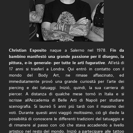
Christian Esposito
naque a Salerno nel 1978.
Fin da
bambino manifestó una grande passione per il disegno, la
pittura, e-in generale- per tutte le arti fugurative
. All’etá di
17 anni si trasferí a Londra. Qui entró in contatto con il
mondo del Body Art, ne rimase affascinato, ed
immediatamente provó una grande curiositá per l’arte dei
piercing e dei tatuaggi. Inizió, quindi, la sua carriera di
piercer. A distanza di qualche mese tornó in Italia e si
iscrisse all’Accademia di Belle Arti di Napoli per studiare
scenografia. Si laureó 5 anni piú tardi con il massimo dei
voti. Durante questi anni viaggió moltissimo, ció gli diede la
possibilitá di conoscere le differenti tradizioni del tatuaggio e
di rimanere al passo con ció che stava accadendo a livello
artistico nel resto del mondo. Inizió a partecipare alle tattoo